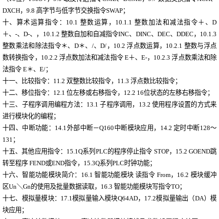
DXCH
，
9.8 高字节与低字节交换指令SWAP
；
十
、
算术运算指令
：
10.1 整数运算
，
10.1.1 整数加法和减法指令＋、D
＋、-、D-、
，
10.1.2 整数自加和自减指令INC、DINC、DEC、DDEC
，
10.1.3
整数乘法和除法指令＊、D＊、/、D/
，
10.2 浮点数运算
，
10.2.1 整数与浮点
数转换指令
，
10.2.2 浮点数加法和减法指令 E＋、E-
，
10.2.3 浮点数乘法和除
法指令 E＊、E/
；
十一、
比较指令
：
11.2 双整数比较指令
，
11.3 浮点数比较指令
；
十二、
移位指令
：
12.1 位左移或右移指令
，
12.2 16位状态的左移右移指令
；
十三、
子程序调用编程方法
：
13.1 子程序调用
，
13.2 使用程序设置的方式来
进行模块化的编程
；
十四、
中断功能
：
14.1外部中断－Q160中断模块应用
，
14.2 定时中断128～
131
；
十五、
其他应用指令
：
15.1Q系列PLC的程序停止指令 STOP
，
15.2 GOEND跳
转至程序 FEND或END指令
，
15.3Q系列PLC时钟功能
；
十六、
智能功能模块简介
：
16.1 智能功能模块 读指令 From
，
16.2 模块缓冲
区Un＼Gn的使用及批量数据读取
，
16.3 智能功能模块写指令TO
；
十七、
模拟量模块
：
17.1模拟量输入模块Q64AD
，
17.2模拟量输出（DA）模
块应用
；