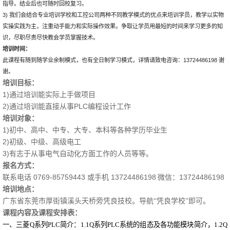
指导。结业后也可随时回校复习。
3) 我们会结合专业培训学校和工控公司两种不同教学模式的优点来培训学员，教学以实物
实操实践为主，注重动手能力和实际操作效果。争取让学员用最短的时间来学习更多的知
识，尽职尽责尽快教会学员掌握技术。
培训
时间
：
此课程有随到随学业余制模式，也有全日制学习模式，详情请致电咨询：13724486198 谢
谢。
培训目标：
1)通过培训能实际上手做项目
2)通过培训能直接从事PLC编程设计工作
培训对象：
1)初中、高中、中专、大专、本科等各种学历毕业生
2)初级、中级、高级电工
3)有志于从事电气自动化方面工作的人员等等。
报名方式：
0769-85759443 或手机 13724486198
13724486198
联系电话
微信：
培训地点：
广东省东莞市厚街镇溪头天桥旁凭良技校。导航“凭良学校”即可。
课程内容及课程安排表：
一、三菱
Q系列PLC简介
：
1.1Q系列PLC系统的组态及各功能模块简介
，
1.2Q