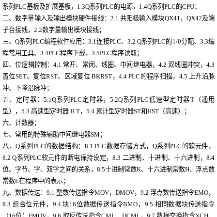
系列PLC基板及扩展基板
，
1.3Q系列PLC的电源
，
1.4Q系列PLC的CPU
；
二、数字量输入及输出模块硬件接线
：
2.1 共阳极输入模块QX41
，
QX42及端
子台接线
，
2.2数字量输出模块接线；
三、
Q系列PLC编程软件应用
：
3.1连接PLC
、
3.2 Q系列PLC的1/0分配
、
3.3编
程常用工具
、
3.4PLC程序下载，
3.5PLC程序读取
；
四、
位逻辑控制
：
4.1 常开、常闭、线圈、中间继电器
，
4.2 双线圈冲突
，
4.3
置位SET、复位RST、区域复位 BKRST，
4.4 PLC的程序扫描
，
4.5 上升沿脉
冲、下降沿脉冲
；
五、
定时器
：
5.1Q系列PLC定时器
，
5.2Q系列PLC低速型定时器T（通用
型）
，
5.3 高速型定时器 H T
，
5.4 累计型定时器ST和HST（高速）
；
六、
计数器
；
七、
常用的特殊辅助中间继电器
SM；
八、
Q系列PLC的数据结构
：
8.1 PLC数据存储方式
，
Q系列PLC的软元件
，
8.2 Q系列PLC软元件的断电保持设定
，
8.3 二进制、十进制、十六进制
，
8.4
位、字节、字、双字之间的关系
，
8.5十进制常数K、十六进制常数H、浮点数
常数E在程序中的表示
；
九、
数据传送
：
9.1 整数传送指令MOV，DMOV
，
9.2 浮点数传送指令EMO
，
9.3 组合位元件
，
9.4 块16位数据传送指令BMO
，
9.5 相同数据块传送指令
（16位）FMOV
，
9.6 取反传送指令CML、DCML
，
9.7 数据交换指令XCH、