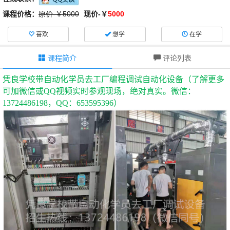
课程价格：
原价-￥5000
现价-￥
5000
喜欢
想学
在学
课程简介
评论列表
凭良学校带自动化学员去工厂编程调试自动化设备（了解更多
可加微信或
QQ视频实时参观现场，绝对真实。微信：
13724486198，QQ：653595396）