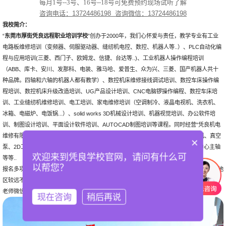
每月1号--3号、16号--18号可免费预约现场试听了解
咨询电话：
13724486198 咨询微信：13724486198
我校简介：
“
东莞市厚街凭良远程职业培训学校
”创办于2000年，我们心怀爱与责任，教学专业有工业
电路板维修培训（变频器、伺服驱动器、缝纫机电控、数控、机器人等..）、PLC自动化编
程与应用培训(三菱、西门子、欧姆龙、信捷、台达等..)、工业机器人操作编程培训
（ABB、库卡、安川、发那科、电装、雅马哈、爱普生、众为兴、三菱、国产机器人共十
种品牌。四轴和六轴的机器人都有教学）、数控机床维修接线调试培训、数控车床操作编
程培训、数控机床升级改造培训、UG产品设计培训、CNC电脑锣操作编程、数控车床培
训、工业缝纫机维修培训、电工培训、家电维修培训（空调制冷、液晶电视机、洗衣机、
冰箱、电磁炉、电饭锅...）、solid works 3D机械设计培训、机器视觉培训、办公软件培
训、制图设计培训、平面设计软件培训、AUTOCAD制图培训等课程。同时经营“凭良机电
维修有限公司”，长期维修各类数控设备、变频器、伺服驱动器、伺服电机、贴片机、真空
×
泵、2D工业相机、扫描抢、板卡、内存条、触摸屏、机器人示教器、发那科加工中心主轴
欢迎来到凭良学校官网，请问有什么可
等等..
以帮您？
报名多项课程一起学习更优惠...同时我校部分课程有开设远程学习班和视频教程出售，如地
区较远不方便来校学习，可选择远程班学习或购买视频教程自学。咨询更多请加我校招生
老师微信：13724486198（支持视频参观我校现场。）
现在咨询
稍后再说