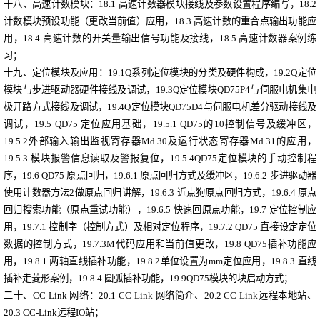
十八、
高速计数模块
：
18.1 高速计数器模块接线及参数设置程序编写
，
18.2
计数模块预设功能（更改当前值）应用
，
18.3 高速计数的重合点输出功能应
用
，
18.4 高速计数的开关量输出信号功能及接线
，
18.5 高速计数器案例练
习
；
十九、
定位模块及应用
：
19.1Q系列定位模块的分类及硬件构成
，
19.2Q定位
模块与步进驱动器硬件接线及调试
，
19.3Q定位模块QD75P4与伺服电机集电
极开路方式接线及调试
，
19.4Q定位模块QD75D4与伺服电机差分驱动接线及
调试
，
19.5 QD75 定位应用基础
，
19.5.1 QD75的10控制信号及缓冲区
，
19.5.2外部输入输出监视寄存器Md.30及运行状态寄存器Md.31的应用
，
19.5.3.模块报警信息读取及警报复位
，
19.5.4QD75定位模块的手动控制程
序
，
19.6 QD75 原点回归
，
19.6.1 原点回归方式及缓冲区
，
19.6.2 步进驱动器
使用计数器方法2做原点回归讲解
，
19.6.3 近点狗原点回归方式
，
19.6.4 原点
回归搜索功能（原点重试功能）
，
19.6.5 快速回原点功能，
19.7 定位控制应
用
，
19.7.1 控制字（控制方式）及相对定位程序
，
19.7.2 QD75 直接设定定位
数据的控制方式，
19.7.3M代码应用和当前值更改
，
19.8 QD75插补功能应
用
，
19.8.1 两轴直线插补功能
，
19.8.2单位设置为mm定位应用
，
19.8.3 直线
插补走菱形案例
，
19.8.4 圆弧插补功能
，
19.9QD75模块的块启动方式
；
二十、
CC-Link 网络
：
20.1 CC-Link 网络简介
、
20.2 CC-Link远程本地站
、
20.3 CC-Link远程IO站
；