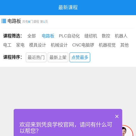
最新课程
电路板
共有
0
门课程 第
1
页
课程筛选：
全部
电路板
PLC自动化
缝纫机
数控
机器人
电工
家电
模具设计
机械设计
CNC电脑锣
机器视觉
其他
课程排序：
最近热门
最新上架
点赞最多
×
欢迎来到凭良学校官网，请问有什么可
以帮您？