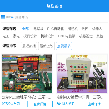
远程函授
共有
10
门课程 第
1
页
课程筛选：
全部
电路板
PLC自动化
缝纫机
数控
机器人
电工
家电
模具设计
机械设计
CNC电脑锣
机器视觉
其他
课程排序：
最近热播
最新上映
点赞最多
定制PLC编程学习机：三菱FX3U PLC编程自动化应用学习箱
定制PLC编程学习机：三菱/西门子PLC编程与电工实践综合学习箱升级版 自动化学习机
90720人学习
80448人学习
查看详情
查看详情