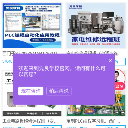
西门子S7-200/SMART 200 PLC编程自动化应用远程班
家电维修远程班（空调冰箱液晶电视维修培训、洗衣机、空调制冷、微波炉、热水器等）
×
57048人学习
64615人学习
查看详情
查看详情
欢迎来到凭良学校官网，请问有什么可
以帮您？
现在咨询
稍后再说
工业电路板维修远程班（变频器维修教程/伺服维修教程/电控维修教程）
定制PLC编程学习机：西门子S7-200/SMART200 PLC 学习箱