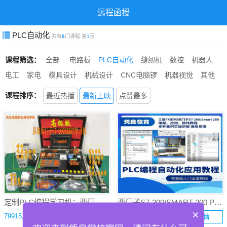
远程函授
PLC自动化
共有
6
门课程 第
1
页
课程筛选：
全部
电路板
PLC自动化
缝纫机
数控
机器人
电工
家电
模具设计
机械设计
CNC电脑锣
机器视觉
其他
课程排序：
最近热播
最新上映
点赞最多
定制PLC编程学习机：西门子S7-200/SMART200 PLC 学习箱
西门子S7-200/SMART 200 PLC编程自动化应用远程班
×
79915人学习
57047人学习
查看详情
查看详情